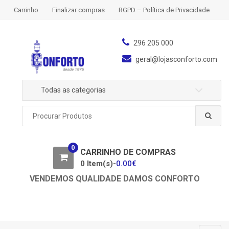
S
S
Carrinho
Finalizar compras
RGPD – Política de Privacidade
k
k
i
i
p
p
296 205 000
t
t
geral@lojasconforto.com
o
o
n
c
Todas as categorias
a
o
v
n
P
i
t
r
g
e
o
a
n
c
0
u
CARRINHO DE COMPRAS
t
t
r
0 Item(s)-
0.00
€
i
a
o
VENDEMOS QUALIDADE DAMOS CONFORTO
r
n
p
o
r
: