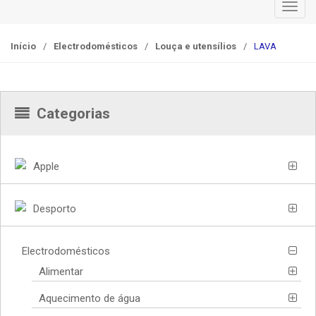
T
o
g
Início
/
Electrodomésticos
/
Louça e utensílios
/
LAVA
g
l
e
n
Categorias
a
v
i
Apple
g
a
Desporto
t
i
o
Electrodomésticos
n
Alimentar
Aquecimento de água