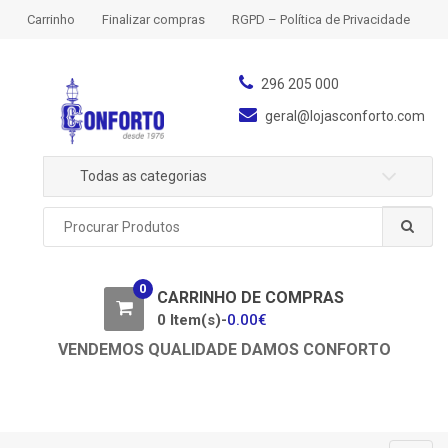
S
S
Carrinho
Finalizar compras
RGPD – Política de Privacidade
k
k
i
i
p
p
296 205 000
t
t
geral@lojasconforto.com
o
o
n
c
Todas as categorias
a
o
v
n
P
i
t
r
g
e
o
a
n
c
0
u
CARRINHO DE COMPRAS
t
t
r
0 Item(s)-
0.00
€
i
a
o
VENDEMOS QUALIDADE DAMOS CONFORTO
r
n
p
o
r
: