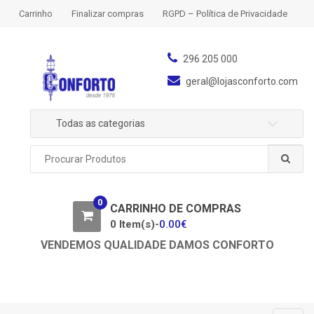
S
S
Carrinho
Finalizar compras
RGPD – Política de Privacidade
k
k
i
i
p
p
296 205 000
t
t
geral@lojasconforto.com
o
o
n
c
Todas as categorias
a
o
v
n
P
i
t
r
g
e
o
a
n
c
0
u
CARRINHO DE COMPRAS
t
t
r
0 Item(s)-
0.00
€
i
a
o
VENDEMOS QUALIDADE DAMOS CONFORTO
r
n
p
o
r
: