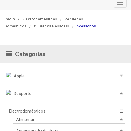
T
o
g
Início
/
Electrodomésticos
/
Pequenos
g
Domésticos
/
Cuidados Pessoais
/
Acessórios
l
e
n
a
Categorias
v
i
g
Apple
a
t
Desporto
i
o
n
Electrodomésticos
Alimentar
Aquecimento de água