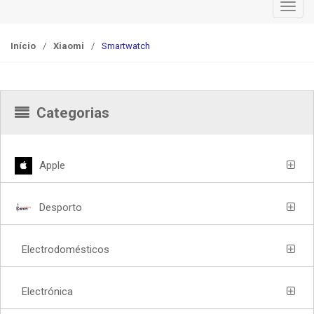
T
o
g
Início
/
Xiaomi
/
Smartwatch
g
l
e
n
Categorias
a
v
i
Apple
g
a
Desporto
t
i
o
Electrodomésticos
n
Electrónica