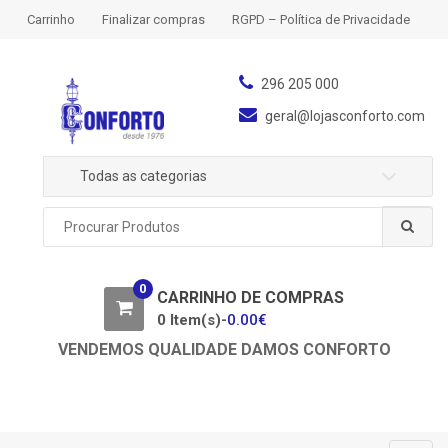
S
S
Carrinho
Finalizar compras
RGPD – Política de Privacidade
k
k
i
i
p
p
296 205 000
t
t
geral@lojasconforto.com
o
o
n
c
Todas as categorias
a
o
v
n
P
i
t
r
g
e
o
a
n
c
0
u
CARRINHO DE COMPRAS
t
t
r
0 Item(s)-
0.00
€
i
a
o
VENDEMOS QUALIDADE DAMOS CONFORTO
r
n
p
o
r
: