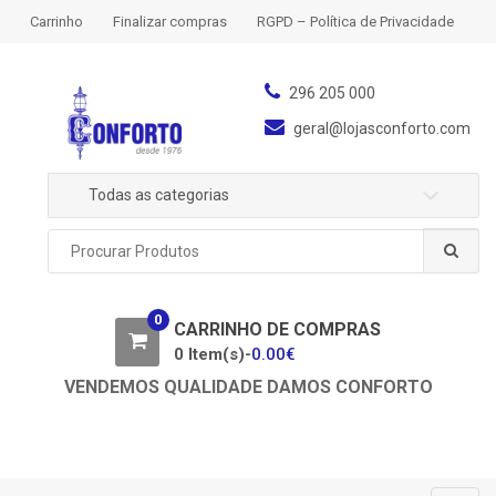
S
S
Carrinho
Finalizar compras
RGPD – Política de Privacidade
k
k
i
i
p
p
296 205 000
t
t
geral@lojasconforto.com
o
o
n
c
Todas as categorias
a
o
v
n
P
i
t
r
g
e
o
a
n
c
0
u
CARRINHO DE COMPRAS
t
t
r
0 Item(s)-
0.00
€
i
a
o
VENDEMOS QUALIDADE DAMOS CONFORTO
r
n
p
o
r
: