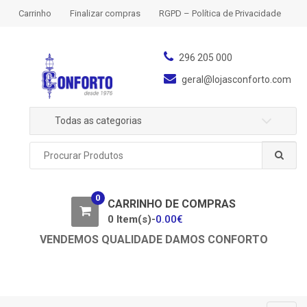
S
S
Carrinho
Finalizar compras
RGPD – Política de Privacidade
k
k
i
i
p
p
296 205 000
t
t
geral@lojasconforto.com
o
o
n
c
Todas as categorias
a
o
v
n
P
i
t
r
g
e
o
a
n
c
0
u
CARRINHO DE COMPRAS
t
t
r
0 Item(s)-
0.00
€
i
a
o
VENDEMOS QUALIDADE DAMOS CONFORTO
r
n
p
o
r
: