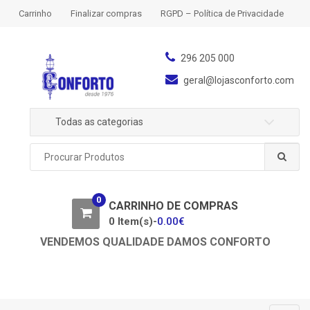
S
S
Carrinho
Finalizar compras
RGPD – Política de Privacidade
k
k
i
i
p
p
296 205 000
t
t
geral@lojasconforto.com
o
o
n
c
Todas as categorias
a
o
v
n
P
i
t
r
g
e
o
a
n
c
0
u
CARRINHO DE COMPRAS
t
t
r
0 Item(s)-
0.00
€
i
a
o
VENDEMOS QUALIDADE DAMOS CONFORTO
r
n
p
o
r
: