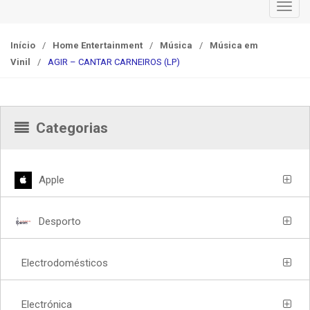
T
o
g
Início
/
Home Entertainment
/
Música
/
Música em
g
Vinil
/
AGIR – CANTAR CARNEIROS (LP)
l
e
n
a
Categorias
v
i
g
Apple
a
t
Desporto
i
o
n
Electrodomésticos
Electrónica