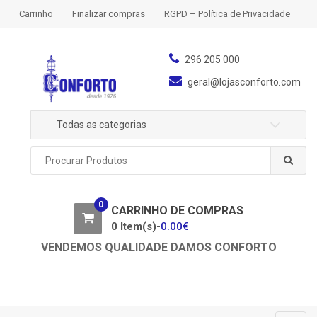
S
S
Carrinho
Finalizar compras
RGPD – Política de Privacidade
k
k
i
i
p
p
296 205 000
t
t
geral@lojasconforto.com
o
o
n
c
Todas as categorias
a
o
v
n
P
i
t
r
g
e
o
a
n
c
0
u
CARRINHO DE COMPRAS
t
t
r
0 Item(s)-
0.00
€
i
a
o
VENDEMOS QUALIDADE DAMOS CONFORTO
r
n
p
o
r
: