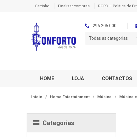
S
S
Carrinho
Finalizar compras
RGPD – Política de Pr
k
k
i
i
p
p
296 205 000
t
t
Todas as categorias
o
o
n
c
a
o
v
n
i
t
g
e
HOME
LOJA
CONTACTOS
a
n
t
t
Início
/
Home Entertainment
/
Música
/
Música e
i
o
n
Categorias