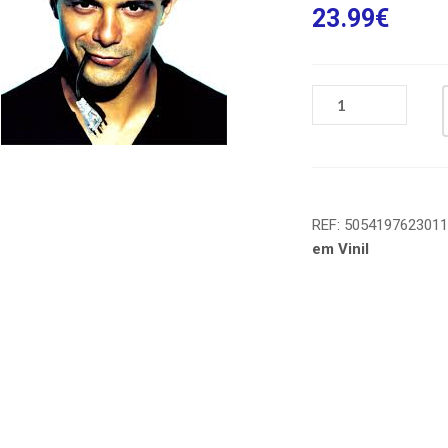
23.99
€
REF:
505419762301
em Vinil