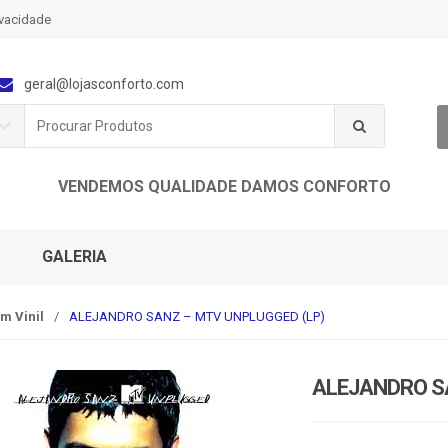
ivacidade
geral@lojasconforto.com
P
r
o
c
VENDEMOS QUALIDADE DAMOS CONFORTO
u
r
a
r
GALERIA
p
o
r
m Vinil
/
ALEJANDRO SANZ – MTV UNPLUGGED (LP)
:
ALEJANDRO S