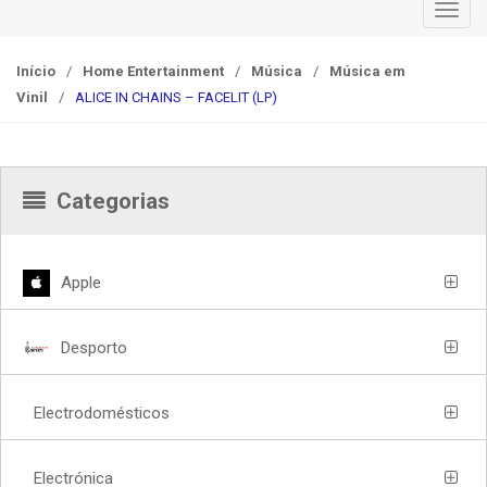
T
o
g
Início
/
Home Entertainment
/
Música
/
Música em
g
Vinil
/
ALICE IN CHAINS – FACELIT (LP)
l
e
n
a
Categorias
v
i
g
Apple
a
t
Desporto
i
o
n
Electrodomésticos
Electrónica