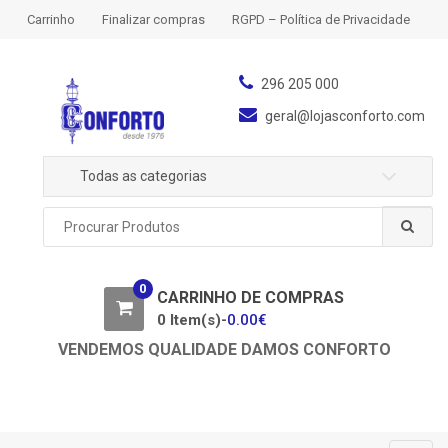
S
S
Carrinho
Finalizar compras
RGPD – Política de Privacidade
k
k
i
i
p
p
296 205 000
t
t
geral@lojasconforto.com
o
o
n
c
Todas as categorias
a
o
v
n
P
i
t
r
g
e
o
a
n
c
0
u
CARRINHO DE COMPRAS
t
t
r
0 Item(s)-
0.00
€
i
a
o
VENDEMOS QUALIDADE DAMOS CONFORTO
r
n
p
o
r
: