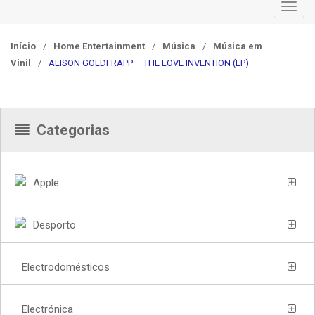
T
o
g
Início
/
Home Entertainment
/
Música
/
Música em
g
Vinil
/
ALISON GOLDFRAPP – THE LOVE INVENTION (LP)
l
e
n
a
Categorias
v
i
g
Apple
a
t
Desporto
i
o
n
Electrodomésticos
Electrónica