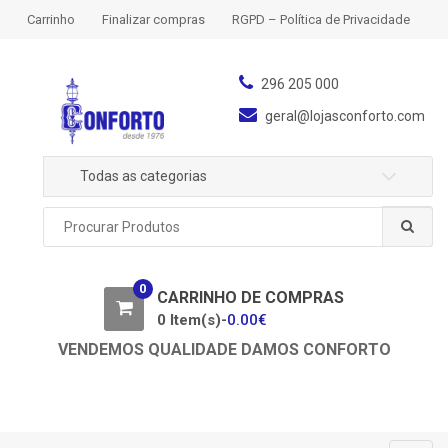
S
S
Carrinho
Finalizar compras
RGPD – Política de Privacidade
k
k
i
i
p
p
296 205 000
t
t
geral@lojasconforto.com
o
o
n
c
Todas as categorias
a
o
v
n
P
i
t
r
g
e
o
a
n
c
0
u
CARRINHO DE COMPRAS
t
t
r
0 Item(s)-
0.00
€
i
a
o
VENDEMOS QUALIDADE DAMOS CONFORTO
r
n
p
o
r
: