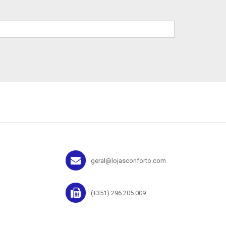
geral@lojasconforto.com
(+351) 296 205 009