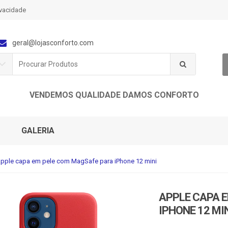
ivacidade
geral@lojasconforto.com
P
r
o
c
VENDEMOS QUALIDADE DAMOS CONFORTO
u
r
a
r
GALERIA
p
o
r
pple capa em pele com MagSafe para iPhone 12 mini
:
APPLE CAPA 
IPHONE 12 MI