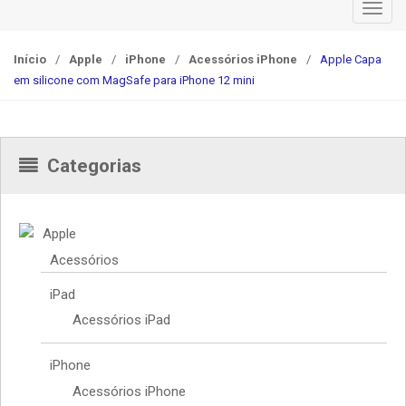
T
o
g
Início
/
Apple
/
iPhone
/
Acessórios iPhone
/
Apple Capa
g
em silicone com MagSafe para iPhone 12 mini
l
e
n
Categorias
a
v
i
g
Apple
a
Acessórios
t
iPad
i
o
Acessórios iPad
n
iPhone
Acessórios iPhone