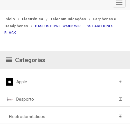
T
o
g
Início
/
Electrónica
/
Telecomunicações
/
Earphones e
g
Headphones
/
BASEUS BOWIE WM05 WIRELESS EARPHONES
l
BLACK
e
n
a
Categorias
v
i
g
a
Apple
t
i
Desporto
o
n
Electrodomésticos