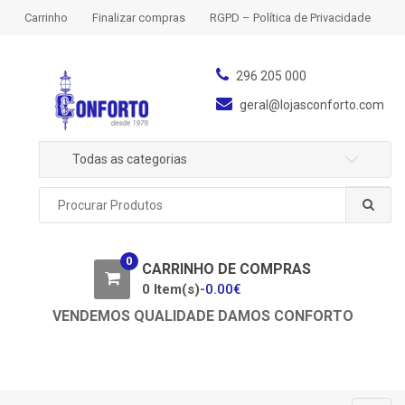
S
S
Carrinho
Finalizar compras
RGPD – Política de Privacidade
k
k
i
i
p
p
296 205 000
t
t
geral@lojasconforto.com
o
o
n
c
Todas as categorias
a
o
v
n
P
i
t
r
g
e
o
a
n
c
0
u
CARRINHO DE COMPRAS
t
t
r
0 Item(s)-
0.00
€
i
a
o
VENDEMOS QUALIDADE DAMOS CONFORTO
r
n
p
o
r
: