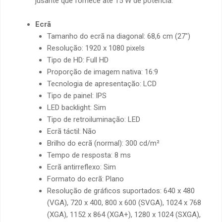
jusante que fornece até 15 W de potência.
Ecrã
Tamanho do ecrã na diagonal: 68,6 cm (27″)
Resolução: 1920 x 1080 pixels
Tipo de HD: Full HD
Proporção de imagem nativa: 16:9
Tecnologia de apresentação: LCD
Tipo de painel: IPS
LED backlight: Sim
Tipo de retroiluminação: LED
Ecrã táctil: Não
Brilho do ecrã (normal): 300 cd/m²
Tempo de resposta: 8 ms
Ecrã antirreflexo: Sim
Formato do ecrã: Plano
Resolução de gráficos suportados: 640 x 480
(VGA), 720 x 400, 800 x 600 (SVGA), 1024 x 768
(XGA), 1152 x 864 (XGA+), 1280 x 1024 (SXGA),