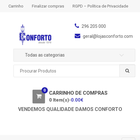
S
S
Carrinho
Finalizar compras
RGPD – Política de Privacidade
k
k
i
i
p
p
296 205 000
t
t
geral@lojasconforto.com
o
o
n
c
Todas as categorias
a
o
v
n
P
i
t
r
g
e
o
a
n
c
0
u
CARRINHO DE COMPRAS
t
t
r
0 Item(s)-
0.00
€
i
a
o
VENDEMOS QUALIDADE DAMOS CONFORTO
r
n
p
o
r
: