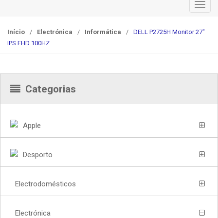
T
o
g
Início
/
Electrónica
/
Informática
/
DELL P2725H Monitor 27″
g
IPS FHD 100HZ
l
e
n
Categorias
a
v
i
g
Apple
a
t
Desporto
i
o
n
Electrodomésticos
Electrónica