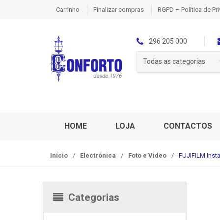
S
S
Carrinho
Finalizar compras
RGPD – Política de Pr
k
k
i
i
p
p
296 205 000
t
t
Todas as categorias
o
o
n
c
a
o
v
n
i
t
g
e
HOME
LOJA
CONTACTOS
a
n
t
t
Início
/
Electrónica
/
Foto e Video
/
FUJIFILM Insta
i
o
n
Categorias