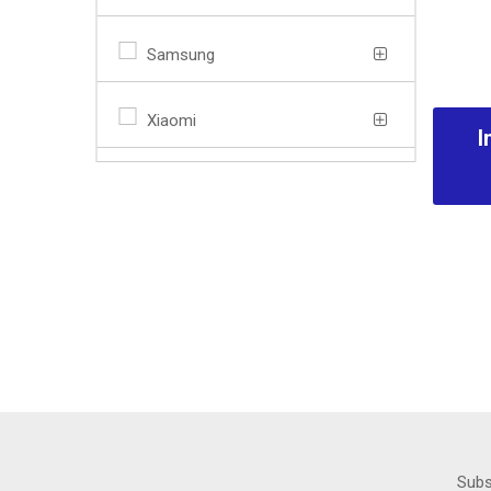
Samsung
Xiaomi
I
Subs