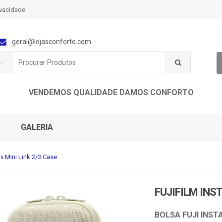
ivacidade
geral@lojasconforto.com
P
r
o
c
VENDEMOS QUALIDADE DAMOS CONFORTO
u
r
a
r
GALERIA
p
o
r
x Mini Link 2/3 Case
:
FUJIFILM INST
BOLSA FUJI INSTA