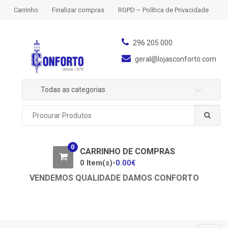
S
S
Carrinho
Finalizar compras
RGPD – Política de Privacidade
k
k
i
i
p
p
296 205 000
t
t
geral@lojasconforto.com
o
o
n
c
Todas as categorias
a
o
v
n
P
i
t
r
g
e
o
a
n
c
0
u
CARRINHO DE COMPRAS
t
t
r
0 Item(s)-
0.00
€
i
a
o
VENDEMOS QUALIDADE DAMOS CONFORTO
r
n
p
o
r
: