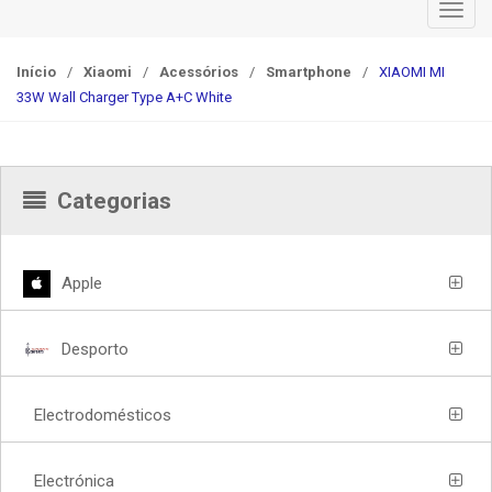
T
o
g
Início
/
Xiaomi
/
Acessórios
/
Smartphone
/
XIAOMI MI
g
33W Wall Charger Type A+C White
l
e
n
Categorias
a
v
i
g
Apple
a
t
Desporto
i
o
n
Electrodomésticos
Electrónica