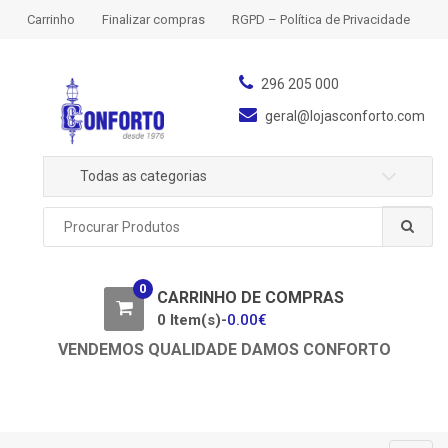
S
S
Carrinho
Finalizar compras
RGPD – Política de Privacidade
k
k
i
i
p
p
296 205 000
t
t
geral@lojasconforto.com
o
o
n
c
Todas as categorias
a
o
v
n
P
i
t
r
g
e
o
a
n
c
0
u
CARRINHO DE COMPRAS
t
t
r
0 Item(s)-
0.00
€
i
a
o
VENDEMOS QUALIDADE DAMOS CONFORTO
r
n
p
o
r
: