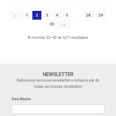
←
1
2
3
4
5
…
28
29
30
→
A mostrar 22–42 de 627 resultados
NEWSLETTER
Subscreva na nossa newsletter e esteja a par de
todas as nossas novidades!
Seu Nome