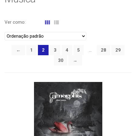
Ver como:
←
1
2
3
4
5
…
28
29
30
→