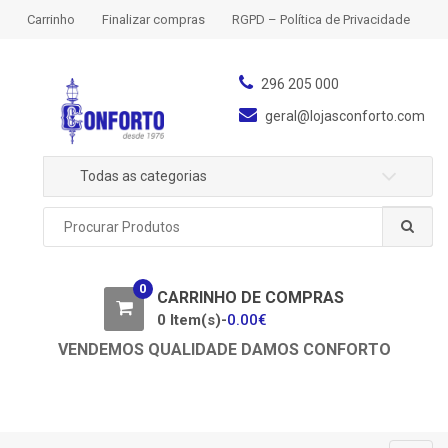
S
S
Carrinho
Finalizar compras
RGPD – Política de Privacidade
k
k
i
i
p
p
296 205 000
t
t
geral@lojasconforto.com
o
o
n
c
Todas as categorias
a
o
v
n
P
i
t
r
g
e
o
a
n
c
0
u
CARRINHO DE COMPRAS
t
t
r
0 Item(s)-
0.00
€
i
a
o
VENDEMOS QUALIDADE DAMOS CONFORTO
r
n
p
o
r
: