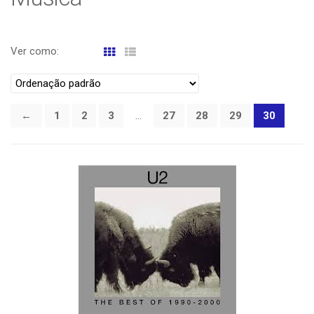
Ver como:
←
1
2
3
…
27
28
29
30